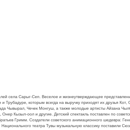
елей села Сарыг-Сеп. Веселое и жизнеутверждающее представлен
и Трубадуре, которым всегда на выручку приходят их друзья Кот, 
ада Чывырал, Чечек Монгуш, а также молодые артисты Айзана Чы
, Онер Кызыл-оол и другие. Детский спектакль поставлен по совет
ратьев Гримм. Создатели советского анимационного шедевра: Генн
е Национального театра Тувы музыкальную классику поставили Сю