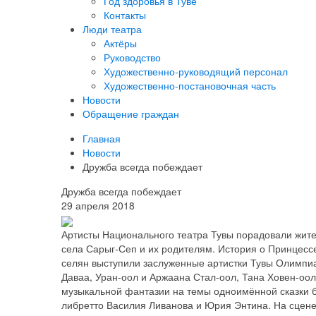
Год здоровья в Туве
Контакты
Люди театра
Актёры
Руководство
Художественно-руководящий персонал
Художественно-постановочная часть
Новости
Обращение граждан
Главная
Новости
Дружба всегда побеждает
Дружба всегда побеждает
29 апреля 2018
Артисты Национального театра Тувы порадовали жит
села Сарыг-Сеп и их родителям. История о Принцессе 
селян выступили заслуженные артистки Тувы Олимпи
Даваа, Уран-оол и Аржаана Стал-оол, Тана Ховен-оол
музыкальной фантазии на темы одноимённой сказки б
либретто Василия Ливанова и Юрия Энтина. На сцен