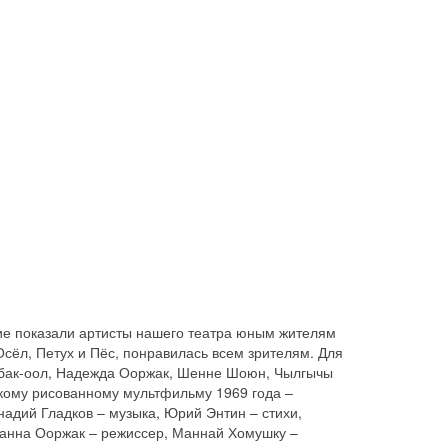
ие показали артисты нашего театра юным жителям
Осёл, Петух и Пёс, понравилась всем зрителям. Для
лбак-оол, Надежда Ооржак, Шенне Шоюн, Чылгычы
скому рисованному мультфильму 1969 года –
адий Гладков – музыка, Юрий Энтин – стихи,
занна Ооржак – режиссер, Маннай Хомушку –