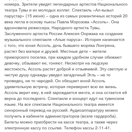
номера. Зрители увидят легендарных артистов Национального
театра Тувы и их молодых коллег. Спектакль «Ал-кызыл
парустар» (15 июня) – одна из самых романтичных историй 20
века легла в основу пьесы Павла Морозова «Ассоль». Она
вдохновила режиссера, Народного артиста Тувы,
Заслуженного артиста России Алексея Ооржака на создание
музыкального спектакля «Алые паруса». История начинается
с того, что юная Ассоль, дочь бывшего моряка Лонгрена,
растет без матери и друзей. Местные дети – жители
приморского поселка, при каждом удобном случае обижают
девочку, обзывают ее, гоняют. Несмотря на людскую
жестокость, Ассоль растет доброй и отзывчивой. Эту светлую и
чистую душу однажды увидел загадочный Эгль – не то
провидец, не то чародей. Он обещает юной Ассоль
удивительную встречу, которая перевернет всю ее жизнь.
Ассоль верит ему, в ней зарождается мечта, и она остается ей
верна до последнего. Спектакли и концерт идут на тувинском
языке. На все спектакли Национального театра имеется
синхронный перевод на русский. Аудиоаппаратуру можно
получить в кабинете администраторов (возле гардероба).
Билеты можно приобрести на кассе театра, а также через
электронную кассу по ссылке. Телефон кассы 2-11-41.