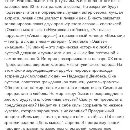
итоги. Национальный театр Тувы им. В.Кок-оола готовится к
завершению 82-го театрального сезона. На закрытии будут
подведены итоги и определены лучший актер сезона, лучшая
актриса, лучший специалист и лучший цех. В честь закрытия
запланирован показ двух премьер этого сезона – спектаклей
«Ошпээн ынакшыл» («Неугасшая любовь»), «Ал-кызыл
парустар» («Алые паруса») и праздничный концерт «Весь мир
– театр, а люди в нём – актёры». Спектакль «Ошпээн
ынакшыл» (13 июня) – это лирическая история о любви
русской девушки и тувинского юноши — любви поэтичной и
самоотверженной. История разворачивается на заре ХХ века.
Представлена широкая картина жизни тувинского народа. На
этом фоне зарождающейся дружбы народов происходит
встреча двух молодых людей — Надежды и Дембека. Она
русская, советская гражданка, он тувинец, учитель грамоты.
Оба смотрят на мир глазами поэтов и романтиков. Симпатия
перерастает в любовь. Но мир вокруг бывает несправедлив и
жесток. Будут ли влюбленные вместе? Смогут ли преодолеть
предубеждения? Найдут ли в себе силы сохранить то нежное
чувство, которое зародилось в их сердцах? Праздничный
концерт «Весь мир – театр, а люди в нём – актёры» (14 июня)
зрители видели в День смеха 1 апреля. В программу вошли
пародии, отрывки из известных спектаклей, концертные