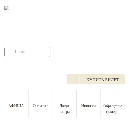
НАЦИОНАЛЬНЫЙ
МУЗЫКАЛЬНО-ДРАМАТИЧЕСКИЙ ТЕАТР
РЕСПУБЛИКИ ТЫВА ИМЕНИ ВИКТОРА
КОК-ООЛА
г. Кызыл, ул.Ленина 35
+7 (39422) 2 11 41
КУПИТЬ БИЛЕТ
АФИША
О театре
Люди
Новости
Обращение
театра
граждан