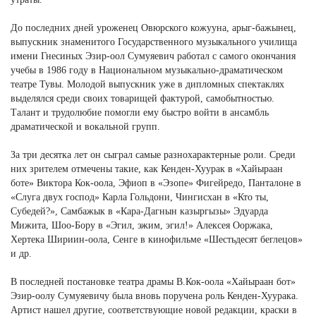
До последних дней уроженец Овюрского кожууна, арыг-бажынец,
выпускник знаменитого Государственного музыкального училища
имени Гнесиных Эзир-оол Сумуяевич работал с самого окончания
учебы в 1986 году в Национальном музыкально-драматическом
театре Тувы. Молодой выпускник уже в дипломных спектаклях
выделялся среди своих товарищей фактурой, самобытностью.
Талант и трудолюбие помогли ему быстро войти в ансамбль
драматической и вокальной групп.
За три десятка лет он сыграл самые разнохарактерные роли. Среди
них зрителем отмечены такие, как Кенден-Хуурак в «Хайыраан
боте» Виктора Кок-оола, Эфиоп в «Эзопе» Фигейредо, Панталоне в
«Слуга двух господ» Карла Гольдони, Чингисхан в «Кто ты,
Субедей?», Самбажык в «Кара-Дагнын казыргызы» Эдуарда
Мижита, Шоо-Бору в «Эгил, эжим, эгил!» Алексея Ооржака,
Хертека Шириин-оола, Сенге в кинофильме «Шестьдесят беглецов»
и др.
В последней постановке театра драмы В.Кок-оола «Хайыраан бот»
Эзир-оолу Сумуяевичу была вновь поручена роль Кенден-Хуурака.
Артист нашел другие, соответствующие новой редакции, краски в