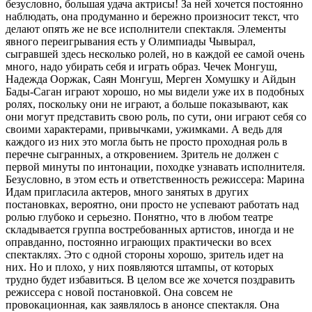
безусловно, большая удача актрисы! За ней хочется постоянно
наблюдать, она продуманно и бережно произносит текст, что
делают опять же не все исполнители спектакля. Элементы
явного переигрывания есть у Олимпиады Чывырал,
сыгравшей здесь несколько ролей, но в каждой ее самой очень
много, надо убирать себя и играть образ. Чечек Монгуш,
Надежда Ооржак, Саян Монгуш, Мерген Хомушку и Айдын
Бады-Саган играют хорошо, но мы видели уже их в подобных
ролях, поскольку они не играют, а больше показывают, как
они могут представить свою роль, по сути, они играют себя со
своими характерами, привычками, ужимками. А ведь для
каждого из них это могла быть не просто проходная роль в
перечне сыгранных, а откровением. Зритель не должен с
первой минуты по интонации, походке узнавать исполнителя.
Безусловно, в этом есть и ответственность режиссера: Марина
Идам пригласила актеров, много занятых в других
постановках, вероятно, они просто не успевают работать над
ролью глубоко и серьезно. Понятно, что в любом театре
складывается группа востребованных артистов, иногда и не
оправданно, постоянно играющих практически во всех
спектаклях. Это с одной стороны хорошо, зритель идет на
них. Но и плохо, у них появляются штампы, от которых
трудно будет избавиться. В целом все же хочется поздравить
режиссера с новой постановкой. Она совсем не
провокационная, как заявлялось в анонсе спектакля. Она