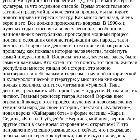
усилиями Тувинского отделения СТД, театра и министерства
культуры, за что отдельное спасибо. Время относительного
затишья и раздумий для коллектива прошло, мы на пороге
нового взрыва интереса к театру. Как много лет назад, очень
верю в это. Все должно происходить вовремя. В 1990-х и
нулевых годах этого века во всех регионах, особенно в
национальных республиках, происходил мощный процесс
поиска и осознания самоидентификации как народа, так и
личности. Творческие деятели в этом поиске обращались к
прошлому, как показала история человечества, такой путь
самый продуктивный. Вопросы: кто мы, зачем мы здесь, были
самыми важными. Кто хотел что-то понять, тот понял. Жители
республики многое узнали об истории, это можно
подтвердить и небывалым интересом к научной исторической
и культурологической литературе: у многих на книжных
полках появились книги: семитомник «Урянхай. Тыва
дептер», трехтомник «История Тувы» и другие. И, главное, их
читают. Главный режиссер театра Алексей Ооржак внес
огромный вклад в этот процесс изучения и переосмысления
тувинским народом своей истории, спектакли «Культегин»,
новая версия «Хайыраан бота» в форме легенды «Кара и
Седип», «Кто ты, Субудей?», «Вернись, мой друг, вернись!» и
другие стали в свое время откровением, открытием! И это
направление успешно развивается и сейчас, что показывает
небывалый интерес как публики, так и искусствоведов к