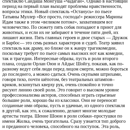
спектаклю Сайдаша Монгуша «Чадаган». Однако в настоящий
период на первый план выходят проблемы нравственности,
вопросы этики. Новый спектакль «Останусь» по пьесе
Татьяны Муллер «Все просто, господа!» режиссера Марины
Идам также в этом «великом потоке», захватившем все
человечество. По сюжету пять собак попадают в приют для
животных, и если их не забирают в течение пяти дней, их
лишают жизни. Пять главных героев и двое старых — Дружок
и Барбос— это семь разных характеров и судеб. Театр заявил
спектакль как драму, но ближе он к жанру трагикомедии,
поскольку требует по пьесе самых высоких нот как комедии,
так и трагедии. Интересные образы, пусть и роли второго
плана, создали Орлан Оюн и Айдыс Шойгу, показав, как по-
разному ведут себя люди перед лицом смерти, можно бороться
до последнего, а можно сдаться. Очень скупыми штрихами,
говоря тихо, почти шёпотом, без театральных штампов–
криков, вскинутых кверху рук, очень спокойно и точно
рисуют линию своей роли. Это говорит о высоком уровне
профессионализма актеров, способных играть серьезные
большие роли, хорошо бы из классики. Они не переносят
созданные ими образы, пусть и удачные, из одного спектакля
в другой, как это, к сожалению, делают многие молодые
артисты театра. Шенне Шоюн в роли собаки–простушки по
имени Жилка, очень трогательна. Сразу узнается тип доброго
и преданного человека, способного на поступок. Эта роль,