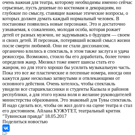
очень важная для театра, которому необходимы именно сейчас
серьезные, пусть дешевые по костюмам и декорациям, но
глубокие по смыслу, ставящие важные этические вопросы, о
которых должен думать каждый нормальный человек. В
постановке появились новые персонажи. Это и достаточно
узнаваемая, к сожалению, молодая особа, которая рожает
детей от разных мужчин, не задумываясь о будущем — своем
и своих детей. И персонаж, потерявший всякий смысл жизни
после смерти любимой. Они не стали диссонансом,
органично влились в спектакль, в этом также заслуга и удача
режиссера. Возможно, стоило бы его доработать, более точно
определив жанр. Мюзикл тоже имеет шансы стать его
жанром, но для этого хорошо бы усилить музыкальную часть.
Пока это все же пластические и песенные номера, иногда они
кажутся даже несколько затянутыми и отвлекающими от
основного действия. Очень хотелось, чтобы спектакль
увидели все старшеклассники и студенты Кызыла и районов
республики, а для этого нужна воля и желание руководителей
министерства образования. Это знаковый для Тувы спектакль.
И надо сделать все, чтобы он жил долго на сцене театра и стал
его достоянием. Айлана КУЖУГЕТ, театральный критик
"Тувинская правда" 18.05.2017
Поделиться новостью