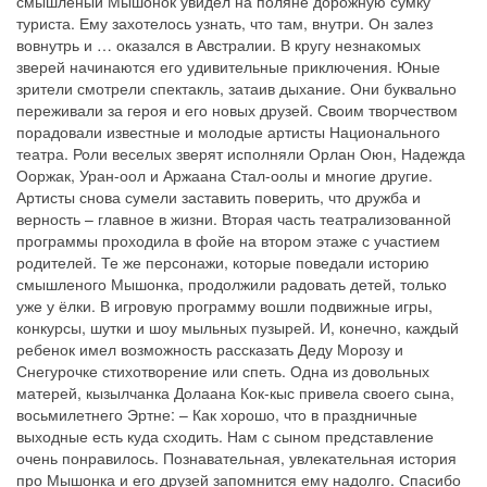
смышленый Мышонок увидел на поляне дорожную сумку
туриста. Ему захотелось узнать, что там, внутри. Он залез
вовнутрь и … оказался в Австралии. В кругу незнакомых
зверей начинаются его удивительные приключения. Юные
зрители смотрели спектакль, затаив дыхание. Они буквально
переживали за героя и его новых друзей. Своим творчеством
порадовали известные и молодые артисты Национального
театра. Роли веселых зверят исполняли Орлан Оюн, Надежда
Ооржак, Уран-оол и Аржаана Стал-оолы и многие другие.
Артисты снова сумели заставить поверить, что дружба и
верность – главное в жизни. Вторая часть театрализованной
программы проходила в фойе на втором этаже с участием
родителей. Те же персонажи, которые поведали историю
смышленого Мышонка, продолжили радовать детей, только
уже у ёлки. В игровую программу вошли подвижные игры,
конкурсы, шутки и шоу мыльных пузырей. И, конечно, каждый
ребенок имел возможность рассказать Деду Морозу и
Снегурочке стихотворение или спеть. Одна из довольных
матерей, кызылчанка Долаана Кок-кыс привела своего сына,
восьмилетнего Эртне: – Как хорошо, что в праздничные
выходные есть куда сходить. Нам с сыном представление
очень понравилось. Познавательная, увлекательная история
про Мышонка и его друзей запомнится ему надолго. Спасибо