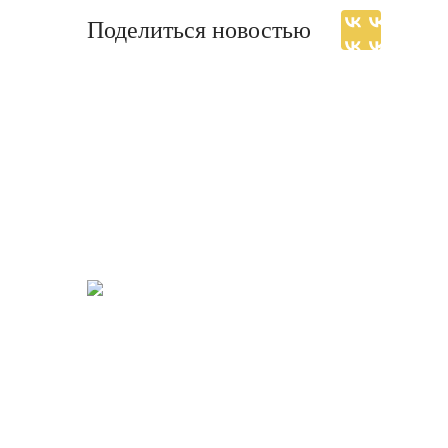
Поделиться новостью
НАЦИОНАЛЬНЫЙ
МУЗЫКАЛЬНО-ДРАМАТИЧЕСКИЙ ТЕАТР
РЕСПУБЛИКИ ТЫВА ИМЕНИ ВИКТОРА
КОК-ООЛА
Версия для слабовидящих