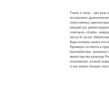
Танец и театр – два рода 
музыкально-драматическом
ответственна замечательн
каждый раз демонстрируют
спектакль «Альба», комед
числу её заслуг обязател
Кара-ооловна занята пос
Премьера состоится в пре
балетмейстера, активную
министерства культуры Ре
позитивной, полной новы
и как можно больше счас