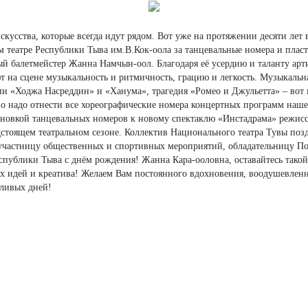
искусства, которые всегда идут рядом. Вот уже на протяжении десяти ле
 театре Республики Тыва им.В.Кок-оола за танцевальные номера и пласт
ый балетмейстер Жанна Намчын-оол. Благодаря её усердию и таланту арт
 на сцене музыкальность и ритмичность, грацию и легкость. Музыкальна
ии «Ходжа Насреддин» и «Ханума», трагедия «Ромео и Джульетта» – вот ма
ьно надо отнести все хореографические номера концертных программ наше
тановкой танцевальных номеров к новому спектаклю «Инстадрама» режис
дстоящем театральном сезоне. Коллектив Национального театра Тувы поз
 участницу общественных и спортивных мероприятий, обладательницу П
спублики Тыва с днём рождения! Жанна Кара-ооловна, оставайтесь такой
х идей и креатива! Желаем Вам постоянного вдохновения, воодушевленн
тливых дней!