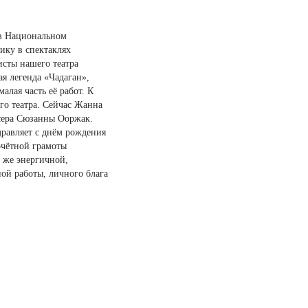
т в Национальном
ику в спектаклях
исты нашего театра
я легенда «Чадаган»,
лая часть её работ. К
го театра. Сейчас Жанна
сера Сюзанны Ооржак.
дравляет с днём рождения
очётной грамоты
 же энергичной,
ой работы, личного блага