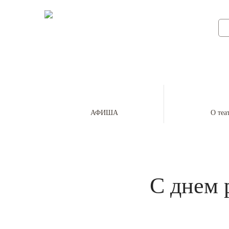
НАЦИОНАЛЬНЫЙ
МУЗЫКАЛЬНО-ДРАМАТИЧЕСКИЙ ТЕАТР
РЕСПУБЛИКИ ТЫВА ИМЕНИ ВИКТОРА
КОК-ООЛА
АФИША
О теа
С днем 