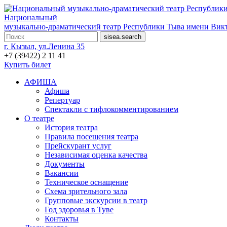
Национальный
музыкально-драматический театр Республики Тыва имени Викт
г. Кызыл, ул.Ленина 35
+7 (39422) 2 11 41
Купить билет
АФИША
Афиша
Репертуар
Спектакли с тифлокомментированием
О театре
История театра
Правила посещения театра
Прейскурант услуг
Независимая оценка качества
Документы
Вакансии
Техническое оснащение
Схема зрительного зала
Групповые экскурсии в театр
Год здоровья в Туве
Контакты