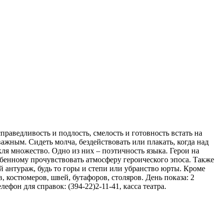
раведливость и подлость, смелость и готовность встать на
ажным. Сидеть молча, бездействовать или плакать, когда над
акля множество. Одно из них – поэтичность языка. Герои на
бенному прочувствовать атмосферу героического эпоса. Также
 антураж, будь то горы и степи или убранство юрты. Кроме
 костюмеров, швей, бутафоров, столяров. День показа: 2
ефон для справок: (394-22)2-11-41, касса театра.