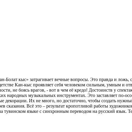
-Болат кыс» затрагивает вечные вопросы. Это правда и ложь, сп
детстве Кан-кыс проявляет себя человеком сильным, умным и отв
ности, не боясь врагов, - вот в чем её кредо! Достоинств у спект
их народных музыкальных инструментах. Это заставляет по-осо
 декорации. Их не много, но достаточно, чтобы создать нужный
 сказания. Всё это – результат кропотливой работы художников,
 на тувинском языке с синхронным переводом на русский язык. Тел