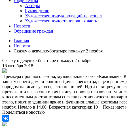
Люди театра
Актёры
Руководство
Художественно-руководящий персонал
Художественно-постановочная часть
Новости
Обращение граждан
Главная
Новости
Сказку о девушке-богатыре покажут 2 ноября
Сказку о девушке-богатыре покажут 2 ноября
16 октября 2018
Премьера прошлого сезона, музыкальная сказка «Камгалакчы Кан
защиту своего дома и родины. Дочь своего отца, еще в раннем 
народом нависает угроза, – это не по ней. Идти навстречу опас
протяжении всего спектакля вживую поют и играют на тувинск
к несомненным достоинствам спектакля стоит отнести шикарные
этого, приятно удивили яркие и функциональные костюмы героев
ноября. Начало в 14.00. Возрастная категория: 10+. Показ идет
Поделиться новостью