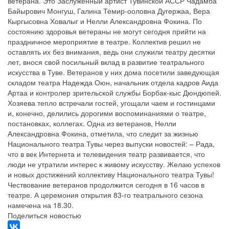
ветерана. Это Заслуженный артист Тувинской АССР Чадамба
Байырович Монгуш, Галина Темир-ооловна Дугержаа, Вера
Кыргысовна Ховалыг и Нелли Александровна Фокина. По
состоянию здоровья ветераны не могут сегодня прийти на
праздничное мероприятие в театре. Коллектив решил не
оставлять их без внимания, ведь они служили театру десятки
лет, внося свой посильный вклад в развитие театрального
искусства в Туве. Ветеранов у них дома посетили заведующая
складом театра Надежда Оюн, начальник отдела кадров Аида
Артаа и контролер зрительской службы Борбак-кыс Дюндюпей.
Хозяева тепло встречали гостей, угощали чаем и гостинцами
и, конечно, делились дорогими воспоминаниями о театре,
постановках, коллегах. Одна из ветеранов, Нелли
Александровна Фокина, отметила, что следит за жизнью
Национального театра Тувы через выпуски новостей: – Рада,
что в век Интернета и телевидения театр развивается, что
люди не утратили интерес к живому искусству. Желаю успехов
и новых достижений коллективу Национального театра Тувы!
Чествование ветеранов продолжится сегодня в 16 часов в
театре. А церемония открытия 83-го театрального сезона
намечена на 18.30.
Поделиться новостью