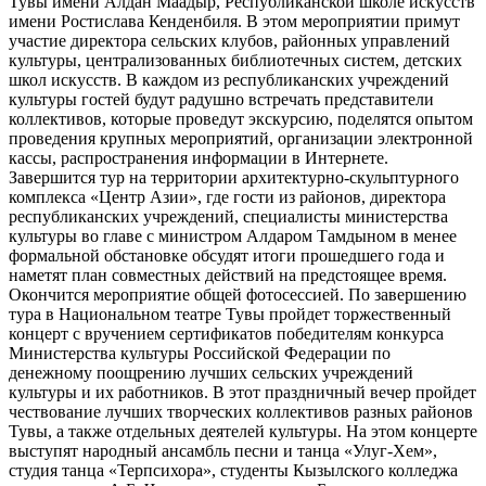
Тувы имени Алдан Маадыр, Республиканской школе искусств
имени Ростислава Кенденбиля. В этом мероприятии примут
участие директора сельских клубов, районных управлений
культуры, централизованных библиотечных систем, детских
школ искусств. В каждом из республиканских учреждений
культуры гостей будут радушно встречать представители
коллективов, которые проведут экскурсию, поделятся опытом
проведения крупных мероприятий, организации электронной
кассы, распространения информации в Интернете.
Завершится тур на территории архитектурно-скульптурного
комплекса «Центр Азии», где гости из районов, директора
республиканских учреждений, специалисты министерства
культуры во главе с министром Алдаром Тамдыном в менее
формальной обстановке обсудят итоги прошедшего года и
наметят план совместных действий на предстоящее время.
Окончится мероприятие общей фотосессией. По завершению
тура в Национальном театре Тувы пройдет торжественный
концерт с вручением сертификатов победителям конкурса
Министерства культуры Российской Федерации по
денежному поощрению лучших сельских учреждений
культуры и их работников. В этот праздничный вечер пройдет
чествование лучших творческих коллективов разных районов
Тувы, а также отдельных деятелей культуры. На этом концерте
выступят народный ансамбль песни и танца «Улуг-Хем»,
студия танца «Терпсихора», студенты Кызылского колледжа