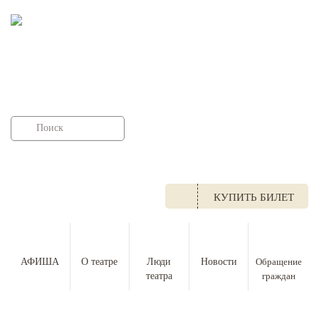
НАЦИОНАЛЬНЫЙ
МУЗЫКАЛЬНО-ДРАМАТИЧЕСКИЙ ТЕАТР
РЕСПУБЛИКИ ТЫВА ИМЕНИ ВИКТОРА
КОК-ООЛА
г. Кызыл, ул.Ленина 35
+7 (39422) 2 11 41
КУПИТЬ БИЛЕТ
АФИША
О театре
Люди
Новости
Обращение
театра
граждан